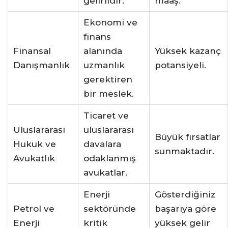
gelirlidir.
maaş.
Ekonomi ve
finans
Finansal
alanında
Yüksek kazanç
Danışmanlık
uzmanlık
potansiyeli.
gerektiren
bir meslek.
Ticaret ve
Uluslararası
uluslararası
Büyük fırsatlar
Hukuk ve
davalara
sunmaktadır.
Avukatlık
odaklanmış
avukatlar.
Enerji
Gösterdiğiniz
Petrol ve
sektöründe
başarıya göre
Enerji
kritik
yüksek gelir