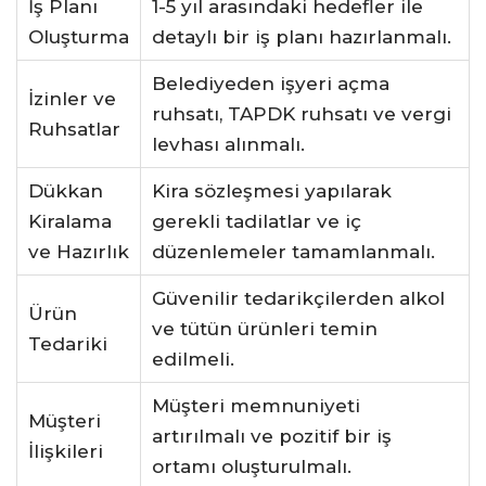
İş Planı
1-5 yıl arasındaki hedefler ile
Oluşturma
detaylı bir iş planı hazırlanmalı.
Belediyeden işyeri açma
İzinler ve
ruhsatı, TAPDK ruhsatı ve vergi
Ruhsatlar
levhası alınmalı.
Dükkan
Kira sözleşmesi yapılarak
Kiralama
gerekli tadilatlar ve iç
ve Hazırlık
düzenlemeler tamamlanmalı.
Güvenilir tedarikçilerden alkol
Ürün
ve tütün ürünleri temin
Tedariki
edilmeli.
Müşteri memnuniyeti
Müşteri
artırılmalı ve pozitif bir iş
İlişkileri
ortamı oluşturulmalı.