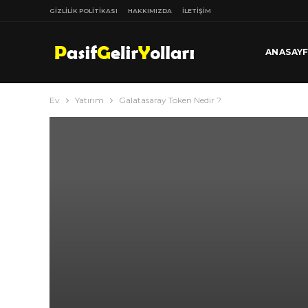
GIZLILIK POLITIKASI
HAKKIMIZDA
İLETIŞIM
ANASAY
Ev
Yatırım
Galatasaray Token Nedir ?