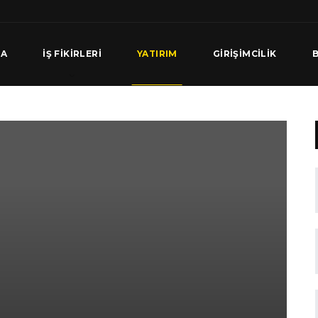
FA
İŞ FIKIRLERI
YATIRIM
GIRIŞIMCILIK
B