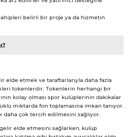
ka arz edilirler ve yatırımcı desteğine
ipleri belirli bir proje ya da hizmetin
ı?
ir elde etmek ve taraftarlarıyla daha fazla
kleri tokenlerdir. Tokenlerin herhangi bir
nın kolay olması spor kulüplerinin dakikalar
yüklü miktarda fon toplamasına imkan tanıyor.
 daha çok tercih edilmesini sağlıyor.
 gelir elde etmesini sağlarken, kulüp
urlara katılma gibi birtakım ayrıcalıklar elde