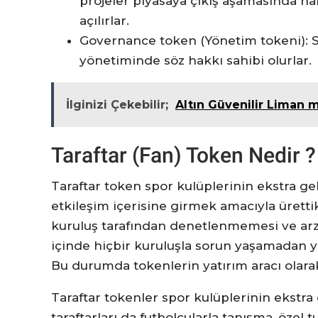
projeler piyasaya çıkış aşamasında hal
açılırlar.
Governance token (Yönetim tokeni): Sah
yönetiminde söz hakkı sahibi olurlar.
İlginizi Çekebilir;
Altın Güvenilir Liman m
Taraftar (Fan) Token Nedir ?
Taraftar token spor kulüplerinin ekstra gel
etkileşim içerisine girmek amacıyla üretti
kuruluş tarafından denetlenmemesi ve arzı
içinde hiçbir kuruluşla sorun yaşamadan 
Bu durumda tokenlerin yatırım aracı olarak
Taraftar tokenler spor kulüplerinin ekstra
taraftarları da futbolcularla tanışma, özel t