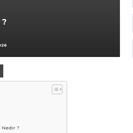
 ?
026
ı Nedir ?