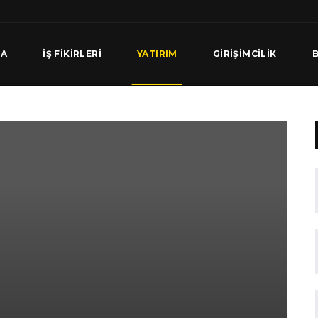
FA
İŞ FIKIRLERI
YATIRIM
GIRIŞIMCILIK
B