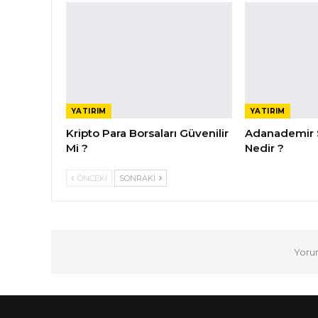
YATIRIM
YATIRIM
Kripto Para Borsaları Güvenilir
Adanademir 
Mi ?
Nedir ?
ÖNCEKI
SONRAKI
Yoru