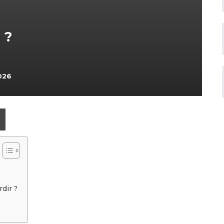
 ?
026
dir ?