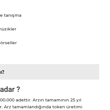
le tanışma
müzikler
örseller
ı?
adar ?
.000 adettir. Arzın tamamının 25 yıl
. Arz tamamlandığında token üretimi