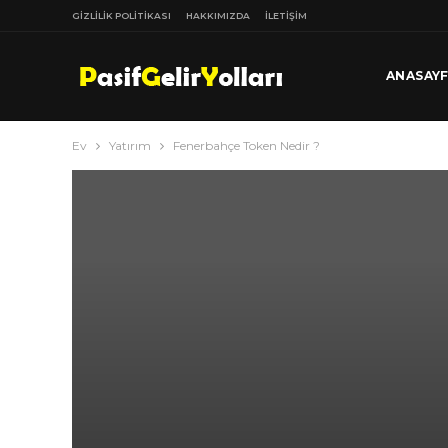
GIZLILIK POLITIKASI
HAKKIMIZDA
İLETIŞIM
ANASAY
Ev
Yatırım
Fenerbahçe Token Nedir ?