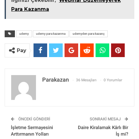
İlginizi Çekebilir;
Webinar Düzenleyerek
Para Kazanma
udemy
udemy para kazanma
udemyden para kazanç
Pay
Parakazan
36 Mesajları
0 Yorumlar
ÖNCEKI GÖNDERI
SONRAKI MESAJ
İşletme Sermayesini
Daire Kiralamak Kârlı Bir
Arttırmanın Yolları
İş mi?