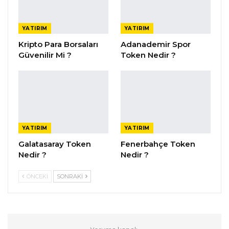
YATIRIM
YATIRIM
Kripto Para Borsaları
Adanademir Spor
Güvenilir Mi ?
Token Nedir ?
YATIRIM
YATIRIM
Galatasaray Token
Fenerbahçe Token
Nedir ?
Nedir ?
ÖNCEKI
SONRAKI