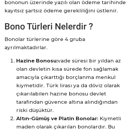
bononun üzerinde yazılı olan ödeme tarihinde
kayıtsız şartsız ödeme gerekliliğini üstlenir.
Bono Türleri Nelerdir ?
Bonolar türlerine göre 4 gruba
ayrılmaktadırlar.
Hazine Bonosu:
vade süresi bir yıldan az
olan devletin kısa sürede fon sağlamak
amacıyla çıkarttığı borçlanma menkul
kıymetidir. Türk lirası ya da döviz olarak
çıkarılabilen hazine bonosu devlet
tarafından güvence altına alındığından
riski düşüktür.
Altın-Gümüş ve Platin Bonolar:
Kıymetli
maden olarak çıkarılan bonolardır. Bu