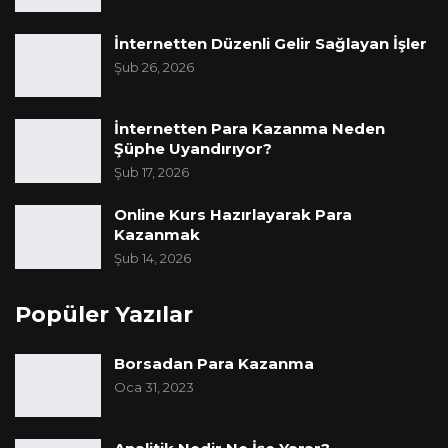
İnternetten Düzenli Gelir Sağlayan İşler
Şub 26, 2026
İnternetten Para Kazanma Neden
Şüphe Uyandırıyor?
Şub 17, 2026
Online Kurs Hazırlayarak Para
Kazanmak
Şub 14, 2026
Popüler Yazılar
Borsadan Para Kazanma
Oca 31, 2023