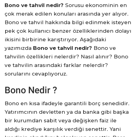
Bono ve tahvil nedir?
Sorusu ekonominin en
çok merak edilen konuları arasında yer alıyor.
Bono ve tahvil hakkında bilgi edinmek isteyen
pek çok kullanıcı benzer özelliklerinden dolayı
ikisini birbirine karıştırıyor. Aşağıdaki
yazımızda
Bono ve tahvil nedir?
Bono ve
tahvilin özellikleri nelerdir? Nasıl alınır? Bono
ve tahvilin arasındaki farklar nelerdir?
sorularını cevaplıyoruz.
Bono Nedir ?
Bono en kısa ifadeyle garantili borç senedidir.
Yatırımcının devletten ya da banka gibi başka
bir kurumdan sabit veya değişken faiz ile
aldığı krediye karşılık verdiği senettir. Yani