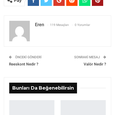
Pay
Eren
119 Mesajları
0 Yorumlar
ÖNCEKI GÖNDERI
SONRAKI MESAJ
Reeskont Nedir ?
Valör Nedir ?
Bunları Da Beğenebilirsin