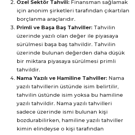
Özel Sektör Tahvili:
Finansman sağlamak
için anonim şirketleri tarafından çıkartılan
borçlanma araçlarıdır.
Primli ve Başa Baş Tahviller:
Tahvilin
üzerinde yazılı olan değer ile piyasaya
sürülmesi başa baş tahvildir. Tahvilin
üzerinde bulunan değerden daha düşük
bir miktara piyasaya sürülmesi primli
tahvildir.
Nama Yazılı ve Hamiline Tahviller:
Nama
yazılı tahvillerin üstünde isim belirtilir,
tahvilin üstünde isim yoksa bu hamiline
yazılı tahvildir. Nama yazılı tahvilleri
sadece üzerinde ismi bulunan kişi
bozdurabilirken, hamiline yazılı tahviller
kimin elindeyse o kişi tarafından