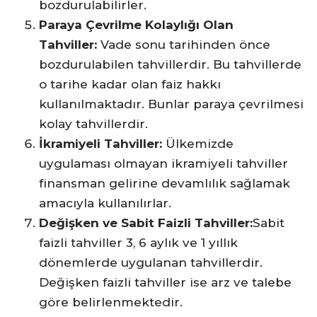
bozdurulabilirler.
Paraya Çevrilme Kolaylığı Olan
Tahviller:
Vade sonu tarihinden önce
bozdurulabilen tahvillerdir. Bu tahvillerde
o tarihe kadar olan faiz hakkı
kullanılmaktadır. Bunlar paraya çevrilmesi
kolay tahvillerdir.
İkramiyeli Tahviller:
Ülkemizde
uygulaması olmayan ikramiyeli tahviller
finansman gelirine devamlılık sağlamak
amacıyla kullanılırlar.
Değişken ve Sabit Faizli Tahviller:
Sabit
faizli tahviller 3, 6 aylık ve 1 yıllık
dönemlerde uygulanan tahvillerdir.
Değişken faizli tahviller ise arz ve talebe
göre belirlenmektedir.