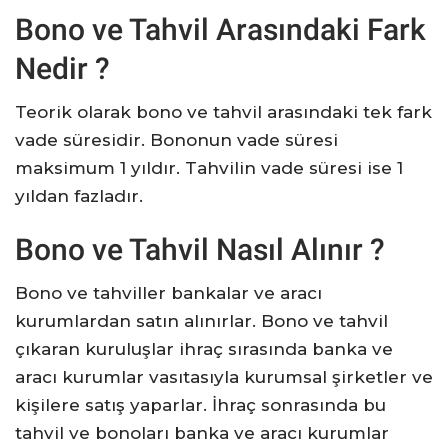
Bono ve Tahvil Arasındaki Fark
Nedir ?
Teorik olarak bono ve tahvil arasındaki tek fark
vade süresidir. Bononun vade süresi
maksimum 1 yıldır. Tahvilin vade süresi ise 1
yıldan fazladır.
Bono ve Tahvil Nasıl Alınır ?
Bono ve tahviller bankalar ve aracı
kurumlardan satın alınırlar. Bono ve tahvil
çıkaran kuruluşlar ihraç sırasında banka ve
aracı kurumlar vasıtasıyla kurumsal şirketler ve
kişilere satış yaparlar. İhraç sonrasında bu
tahvil ve bonoları banka ve aracı kurumlar