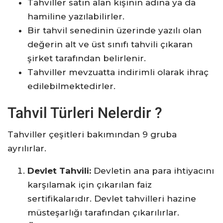
Tahviller satın alan kişinin adına ya da
hamiline yazılabilirler.
Bir tahvil senedinin üzerinde yazılı olan
değerin alt ve üst sınıfı tahvili çıkaran
şirket tarafından belirlenir.
Tahviller mevzuatta indirimli olarak ihraç
edilebilmektedirler.
Tahvil Türleri Nelerdir ?
Tahviller çeşitleri bakımından 9 gruba
ayrılırlar.
Devlet Tahvili:
Devletin ana para ihtiyacını
karşılamak için çıkarılan faiz
sertifikalarıdır. Devlet tahvilleri hazine
müsteşarlığı tarafından çıkarılırlar.