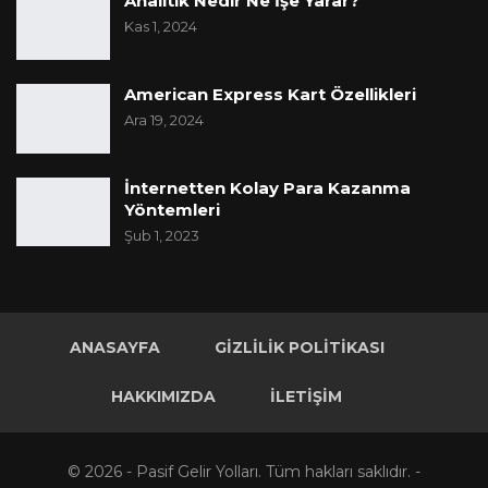
Analitik Nedir Ne İşe Yarar?
Kas 1, 2024
American Express Kart Özellikleri
Ara 19, 2024
İnternetten Kolay Para Kazanma
Yöntemleri
Şub 1, 2023
ANASAYFA
GIZLILIK POLITIKASI
HAKKIMIZDA
İLETIŞIM
© 2026 - Pasif Gelir Yolları. Tüm hakları saklıdır. -