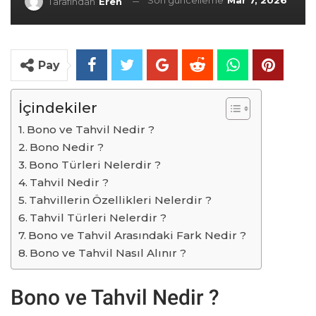
Son güncelleme
Mar 7, 2026
Tarafından
Eren
Pay
İçindekiler
Bono ve Tahvil Nedir ?
Bono Nedir ?
Bono Türleri Nelerdir ?
Tahvil Nedir ?
Tahvillerin Özellikleri Nelerdir ?
Tahvil Türleri Nelerdir ?
Bono ve Tahvil Arasındaki Fark Nedir ?
Bono ve Tahvil Nasıl Alınır ?
Bono ve Tahvil Nedir ?