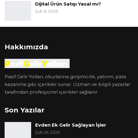
Dijital Ürün Satışı Yasal mı?
Şub 8, 2026
Hakkımızda
Pasif Gelir Yolları, okurlarına girişimcilik, yatırım, para
kazanma gibi içerikler sunar. Uzman ve bilgili yazarlar
tarafından profesyonel içerikler sağlanır.
Son Yazılar
Evden Ek Gelir Sağlayan İşler
Şub 26, 2026