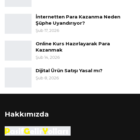
İnternetten Para Kazanma Neden
Şüphe Uyandırıyor?
Şub 17, 2026
Online Kurs Hazırlayarak Para
Kazanmak
Şub 14, 2026
Dijital Ürün Satışı Yasal mı?
Şub 8, 2026
Hakkımızda