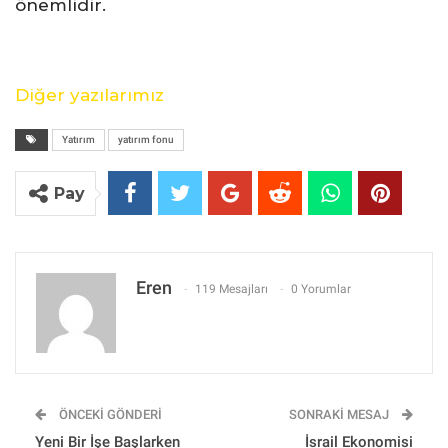
önemlidir.
Diğer yazılarımız
Yatırım
yatırım fonu
Pay
Eren
119 Mesajları
0 Yorumlar
ÖNCEKI GÖNDERI
SONRAKI MESAJ
Yeni Bir İşe Başlarken
İsrail Ekonomisi