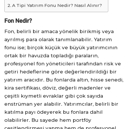
A Tipi Yatırım Fonu Nedir? Nasıl Alınır?
Fon Nedir?
Fon, belirli bir amaca yönelik birikmiş veya
ayrılmış para olarak tanımlanabilir. Yatırım
fonu ise; birçok küçük ve büyük yatırımcının
ortak bir havuzda topladığı paraların,
profesyonel fon yöneticileri tarafından risk ve
getiri hedeflerine göre değerlendirildiği bir
yatırım aracıdır. Bu fonlarda altın, hisse senedi,
kira sertifikası, döviz, değerli madenler ve
çeşitli kıymetli evraklar gibi çok sayıda
enstrüman yer alabilir. Yatırımcılar, belirli bir
katılma payı ödeyerek bu fonlara dahil
olabilirler. Bu sayede hem portföy
çeşitlendirmesi yapma hem de profesyonel