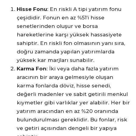
Hisse Fonu
: En riskli A tipi yatırım fonu
çeşididir. Fonun en az %51’i hisse
senetlerinden oluşur ve borsa
hareketlerine karşı yüksek hassasiyete
sahiptir. En riskli fon olmasının yanı sıra,
doğru zamanda yapılan yatırımlarda
yüksek kar marjları sunabilir.
Karma Fon
: İki veya daha fazla yatırım
aracının bir araya gelmesiyle oluşan
karma fonlarda döviz, hisse senedi,
değerli madenler ve sabit getirili menkul
kıymetler gibi varlıklar yer alabilir. Her bir
yatırım aracından en az %20 oranında
bulundurulması gereklidir. Bu fonlar, risk
ve getiri açısından dengeli bir yapıya