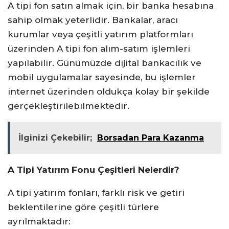
A tipi fon satın almak için, bir banka hesabına
sahip olmak yeterlidir. Bankalar, aracı
kurumlar veya çeşitli yatırım platformları
üzerinden A tipi fon alım-satım işlemleri
yapılabilir. Günümüzde dijital bankacılık ve
mobil uygulamalar sayesinde, bu işlemler
internet üzerinden oldukça kolay bir şekilde
gerçekleştirilebilmektedir.
İlginizi Çekebilir;
Borsadan Para Kazanma
A Tipi Yatırım Fonu Çeşitleri Nelerdir?
A tipi yatırım fonları, farklı risk ve getiri
beklentilerine göre çeşitli türlere
ayrılmaktadır: