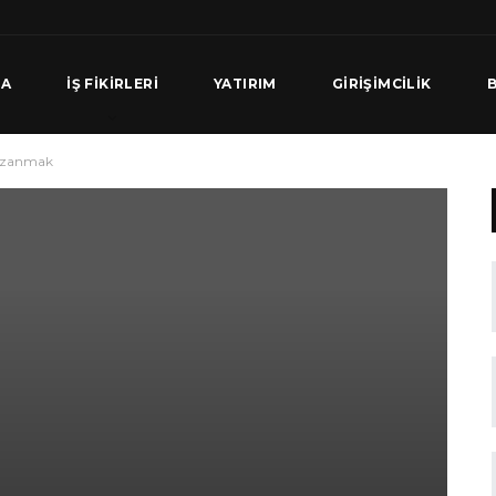
FA
İŞ FIKIRLERI
YATIRIM
GIRIŞIMCILIK
B
 Kazanmak