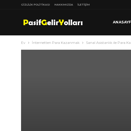
GIZLILIK POLITIKASI
HAKKIMIZDA
İLETIŞIM
ANASAY
Ev
İnternetten Para Kazanmak
Sanal Asistanlık ile Para