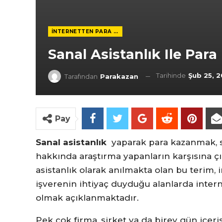
İNTERNETTEN PARA KAZANMAK
Sanal Asistanlık Ile Pa
Tarihinde
Şub 25, 
Tarafından
Parakazan
Pay
Sanal asistanlık
yaparak para kazanmak, 
hakkında araştırma yapanların karşısına çı
asistanlık olarak anılmakta olan bu terim, 
işverenin ihtiyaç duyduğu alanlarda inte
olmak açıklanmaktadır.
Pek çok firma, şirket ya da birey gün içer