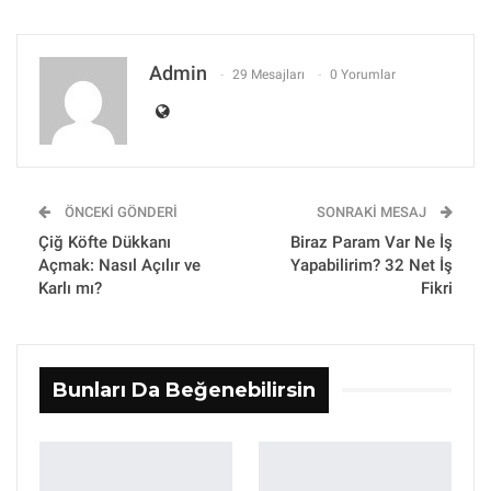
Admin
29 Mesajları
0 Yorumlar
ÖNCEKI GÖNDERI
SONRAKI MESAJ
Çiğ Köfte Dükkanı
Biraz Param Var Ne İş
Açmak: Nasıl Açılır ve
Yapabilirim? 32 Net İş
Karlı mı?
Fikri
Bunları Da Beğenebilirsin