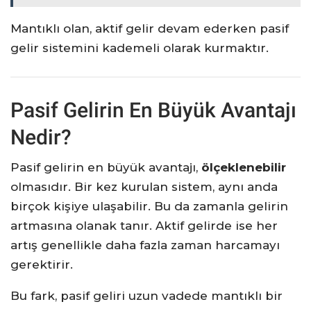
Mantıklı olan, aktif gelir devam ederken pasif
gelir sistemini kademeli olarak kurmaktır.
Pasif Gelirin En Büyük Avantajı
Nedir?
Pasif gelirin en büyük avantajı,
ölçeklenebilir
olmasıdır. Bir kez kurulan sistem, aynı anda
birçok kişiye ulaşabilir. Bu da zamanla gelirin
artmasına olanak tanır. Aktif gelirde ise her
artış genellikle daha fazla zaman harcamayı
gerektirir.
Bu fark, pasif geliri uzun vadede mantıklı bir