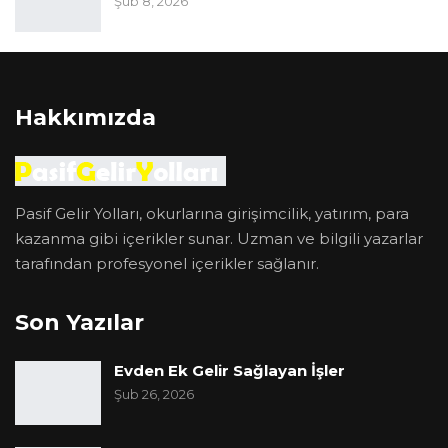
Şub 8, 2026
Hakkımızda
Pasif Gelir Yolları, okurlarına girişimcilik, yatırım, para
kazanma gibi içerikler sunar. Uzman ve bilgili yazarlar
tarafından profesyonel içerikler sağlanır.
Son Yazılar
Evden Ek Gelir Sağlayan İşler
Şub 26, 2026