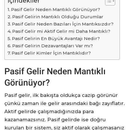
İçindekiler
Pasif Gelir Neden Mantıklı Görünüyor?
Pasif Gelirin Mantıklı Olduğu Durumlar
Pasif Gelir Neden Bazıları İçin Mantıksızdır?
Pasif Gelir mi Aktif Gelir mi Daha Mantıklı?
Pasif Gelirin En Büyük Avantajı Nedir?
Pasif Gelirin Dezavantajları Var mı?
Pasif Gelir Kimler İçin Mantıklıdır?
Pasif Gelir Neden Mantıklı
Görünüyor?
Pasif gelir, ilk bakışta oldukça cazip görünür
çünkü zaman ile gelir arasındaki bağı zayıflatır.
Aktif gelirde çalışmadığınızda para
kazanamazsınız. Pasif gelirde ise doğru
kurulan bir sistem, siz aktif olarak çalışmasanız