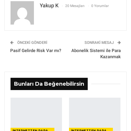
Yakup K
20 Mesajları
0 Yorumlar
ÖNCEKI GÖNDERI
SONRAKI MESAJ
Pasif Gelirde Risk Var mı?
Abonelik Sistemi ile Para
Kazanmak
Bunları Da Beğenebilirsin
İNTERNETTEN PARA KAZANMAK
İNTERNETTEN PARA KAZANMAK