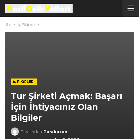
Ev
İş Fikirleri
İŞ FIKIRLERI
Tur Şirketi Açmak: Başarı
İçin İhtiyacınız Olan
Bilgiler
Tarafından
Parakazan