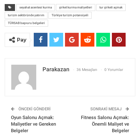
seyahat acentesi kurma
şirket kurma maliyetleri
tur şirketi açmak
turizm sektöründe yatırım
Türkiye turizm potansiyeli
TÜRSAB başvuru belgeleri
Pay
Parakazan
36 Mesajları
0 Yorumlar
ÖNCEKI GÖNDERI
SONRAKI MESAJ
Oyun Salonu Açmak:
Fitness Salonu Açmak:
Maliyetler ve Gereken
Önemli Maliyet ve
Belgeler
Belgeler